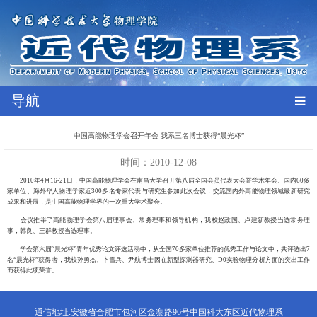
导航
中国高能物理学会召开年会 我系三名博士获得“晨光杯”
时间：2010-12-08
2010年4月16-21日，中国高能物理学会在南昌大学召开第八届全国会员代表大会暨学术年会。国内60多
家单位、海外华人物理学家近300多名专家代表与研究生参加此次会议，交流国内外高能物理领域最新研究
成果和进展，是中国高能物理学界的一次重大学术聚会。
会议推举了高能物理学会第八届理事会、常务理事和领导机构，我校赵政国、卢建新教授当选常务理
事，韩良、王群教授当选理事。
学会第六届“晨光杯”青年优秀论文评选活动中，从全国70多家单位推荐的优秀工作与论文中，共评选出7
名“晨光杯”获得者，我校孙勇杰、卜雪兵、尹航博士因在新型探测器研究、D0实验物理分析方面的突出工作
而获得此项荣誉。
通信地址:安徽省合肥市包河区金寨路96号中国科大东区近代物理系