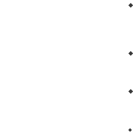
◆
◆
◆