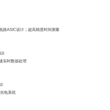
电路
ASIC设计；超高精度时间测量
.cn
速实时
数据处理
cn
天光电
系统