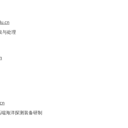
du.cn
取与处理
n
cn
高端海洋
探测装备研制