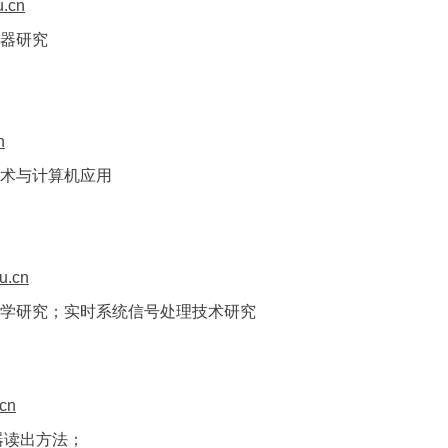
u.cn
器研究
n
术与计
算机应用
u.cn
学研究；实时系统信号处理技术研究
.cn
器读出
方法；