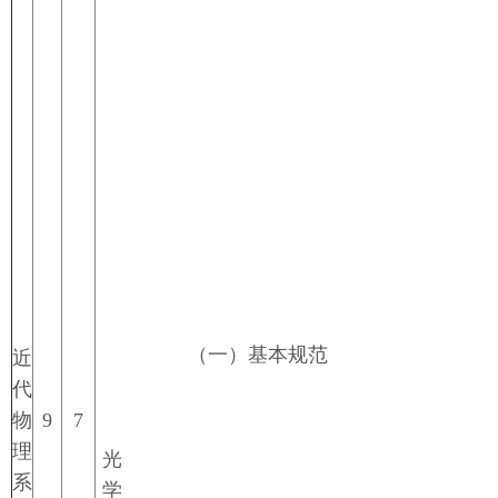
（一）基本规范
近
代
物
9
7
理
光
系
学