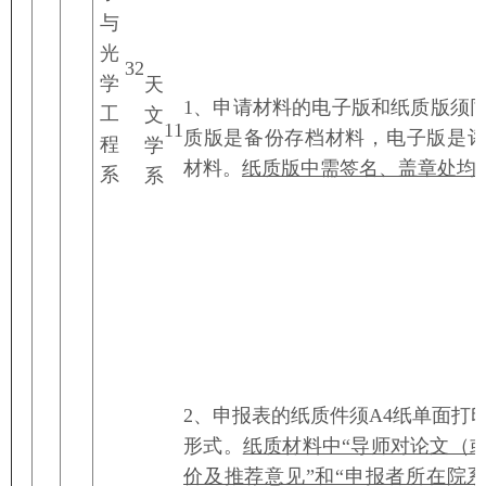
与
光
3
2
学
天
1、申请材料的电子版和纸质版须
工
文
1
1
质版是备份存档材料，电子版是
程
学
材料。
纸质版中需签名、盖章处均
系
系
2、申报表的纸质件须A4纸单面打
形式。
纸质材料中“导师对论文（
价及推荐意见”和“申报者所在院