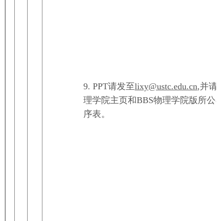
9. PPT请发至
lixy@ustc.edu.cn
,并
理学院主页和BBS物理学院版所公
序表。