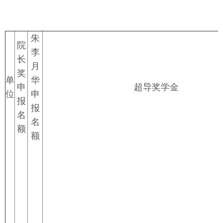
朱
院
李
长
月
奖
单
华
申
超导奖学金
位
申
报
报
名
名
额
额