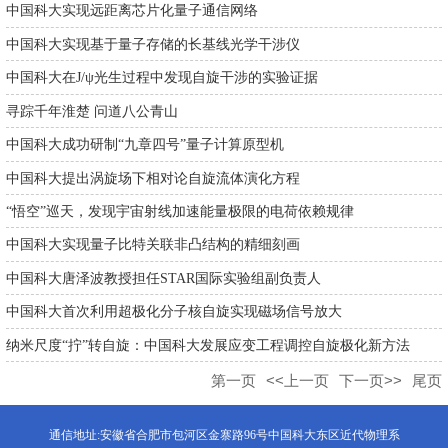
中国科大实现远距离芯片化量子通信网络
中国科大实现基于量子存储的长基线光学干涉仪
中国科大在J/ψ光生过程中发现自旋干涉的实验证据
寻踪千年淮楚 问道八公青山
中国科大成功研制“九章四号”量子计算原型机
中国科大提出涡旋场下相对论自旋流体演化方程
“悟空”巡天，发现宇宙射线加速能量极限的电荷依赖规律
中国科大实现量子比特关联非凸结构的精细刻画
中国科大唐泽波教授担任STAR国际实验组副负责人
中国科大首次利用超极化分子核自旋实现磁场信号放大
纳米尺度“拧”转自旋：中国科大发展应变工程调控自旋极化新方法
第一页
<<上一页
下一页>>
尾页
通信地址:安徽省合肥市包河区金寨路96号中国科大东区近代物理系