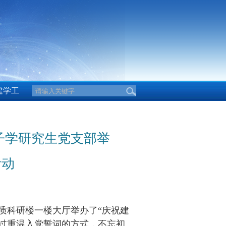
建学工
学研究生党支部​举
活动
物质科研楼一楼大厅举办了“庆祝建
通过重温入党誓词的方式，不忘初