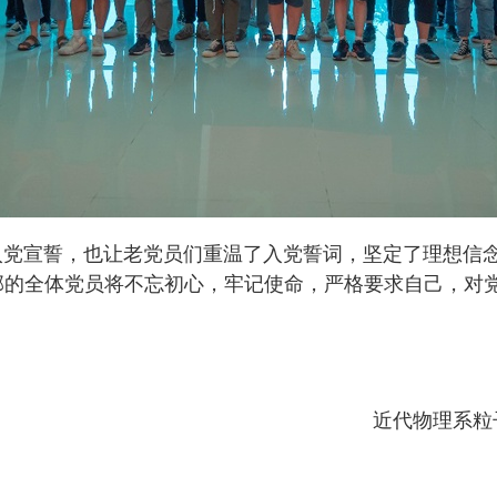
党宣誓，也让老党员们重温了入党誓词，坚定了理想信
部的全体党员将不忘初心，牢记使命，严格要求自己，对
近代物理系粒