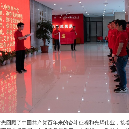
先回顾了中国共产党百年来的奋斗征程和光辉伟业，接