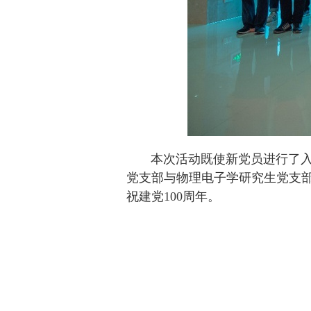
本次活动既使新党员进行了入
党支部与物理电子学研究生党支
祝建党100周年。