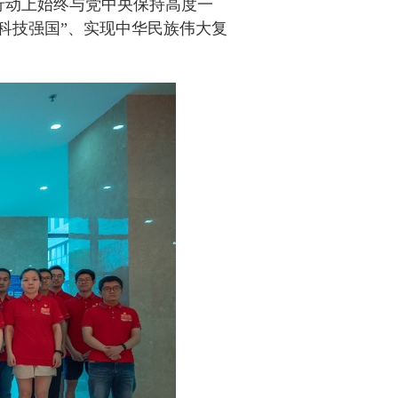
行动上始终与党中央保持高度一
科技强国”、实现中华民族伟大复