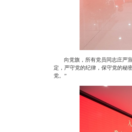
向党旗，所有党员同志庄严宣
定，严守党的纪律，保守党的秘
党。”