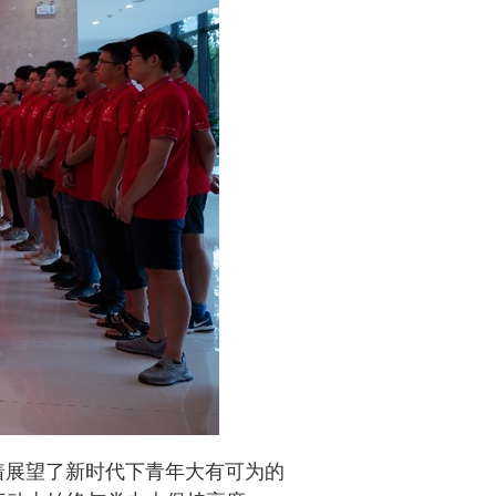
着展望了新时代下青年大有可为的