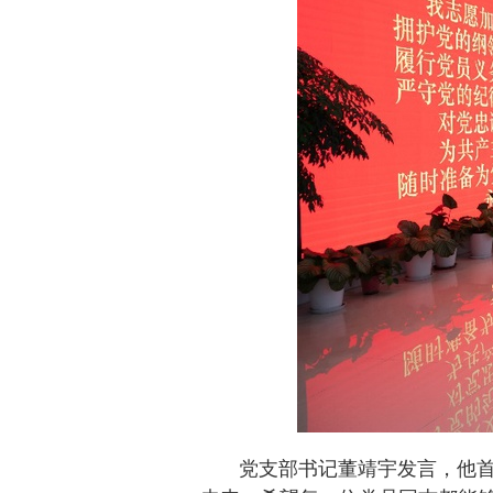
党支部书记董靖宇发言，他首