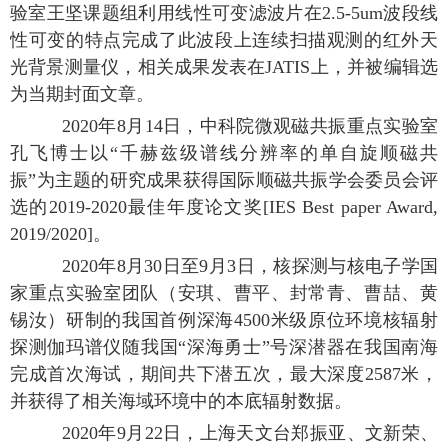
验室王坚课题组利用线性可变滤波片在2.5-5um波段线
性可变的特点完成了此波段上连续扫描观测的红外天
光背景测量仪，相关成果发表在JATIS上，并被编辑选
为当期封面文章。
2020年8月14日，中科院微观磁共振重点实验室
孔飞博士以“千赫兹级谱线分辨率的单自旋顺磁共
振”为主题的研究成果获得国际顺磁共振学会委员会评
选的2019-2020最佳年度论文奖[IES Best paper Award,
2019/2020]。
2020年8月30日至9月3日，核探测与核电子学国
家重点实验室团队（安琪、曹平、封常青、曹喆、黄
锡汝）研制的我国首例深海4500米级原位环境核辐射
探测伽玛谱仪随我国“深海勇士”号深潜器在我国南海
完成首次海试，期间共下潜五次，最大深度2587米，
并获得了相关海域环境中的本底辐射数据。
2020年9月22日，上海天文台郑振亚、文新荣、