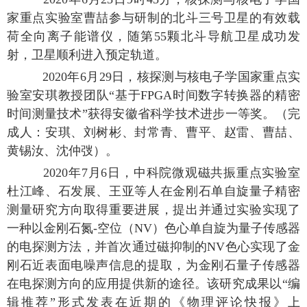
家重点实验室曹喆参与研制的北斗三号卫星的有效载
荷全向离子能谱仪，随第55颗北斗导航卫星成功发
射，卫星顺利进入预定轨道。
2020年6月29日，核探测与核电子学国家重点实
验室安琪教授团队“基于FPGA时间数字转换器的精密
时间测量技术”获得安徽省科学技术进步一等奖。（完
成人：安琪、刘树彬、封常青、曹平、赵雷、曹喆、
黄锡汝、沈仲弢）。
2020年7月6日，中科院微观磁共振重点实验室
杜江峰、石发展、王亚等人在金刚石单自旋量子精密
测量研究方向取得重要进展，提出并通过实验实现了
一种以金刚石氮-空位（NV）色心单自旋为量子传感器
的电探测方法，并首次通过磁抑制的NV色心实现了金
刚石近表面电噪声信息的提取，为金刚石量子传感器
在电探测方向的应用提供新的途径。该研究成果以“编
辑推荐”形式发表在近期的《物理评论快报》上